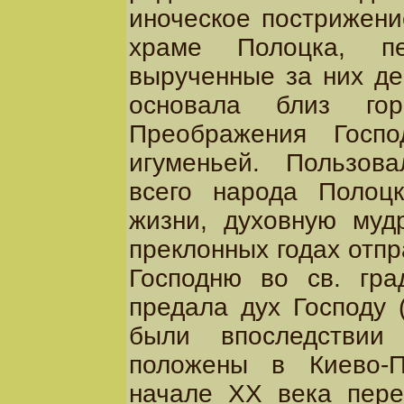
иноческое пострижени
храме Полоцка, п
вырученные за них де
основала близ го
Преображения Госп
игуменьей. Пользов
всего народа Полоцк
жизни, духовную муд
преклонных годах отпр
Господню во св. гр
предала дух Господу 
были впоследстви
положены в Киево-П
начале XX века пер