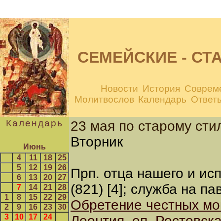
CЕМЕЙСКИЕ - С
Новости
История
Соврем
Молитвослов
Календарь
Ответ
Календарь
23 мая по старому сти
Вторник
Июнь
4
11
18
25
5
12
19
26
Прп. отца нашего и ис
6
13
20
27
(821) [4]; служба на п
7
14
21
28
1
8
15
22
29
Обретение честных мо
2
9
16
23
30
3
10
17
24
Леонтия, еп. Ростовска