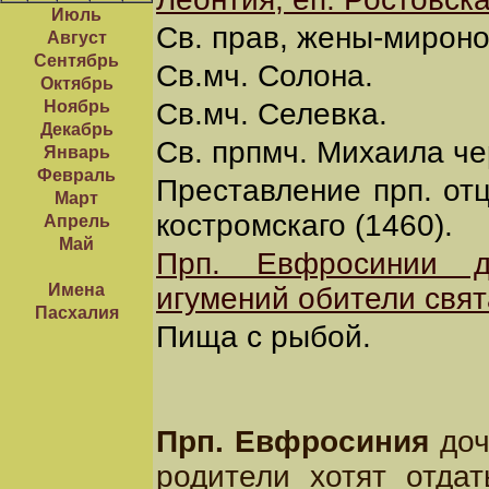
Июль
Св. прав, жены-мироно
Август
Сентябрь
Св.мч. Солона.
Октябрь
Ноябрь
Св.мч. Селевка.
Декабрь
Св. прпмч. Михаила че
Январь
Февраль
Преставление прп. отц
Март
костромскаго (1460).
Апрель
Май
Прп. Евфросинии д
Имена
игумений обители свят
Пасхалия
Пища с рыбой.
Прп. Евфросиния
доч
родители хотят отда