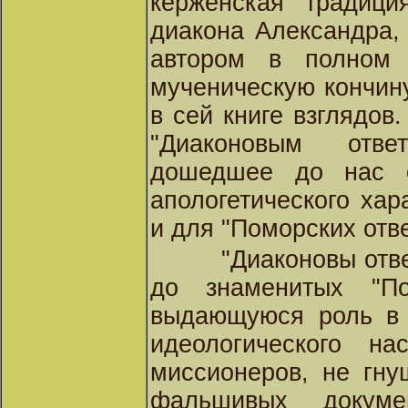
керженская традици
диакона Александра,
автором в полном
мученическую кончин
в сей книге взглядов.
"Диаконовым отве
дошедшее до нас с
апологетического ха
и для "Поморских отв
"Диаконовы отв
до знаменитых "По
выдающуюся роль в 
идеологического на
миссионеров, не гн
фальшивых докумен