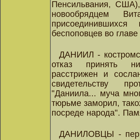
Пенсильвания, США),
новообрядцем В
присоединившихся 
беспоповцев во глав
ДАНИИЛ - костромск
отказ принять н
расстрижен и сосла
свидетельству пр
"Даниила... муча мно
тюрьме заморил, також
посреде народа". Памя
ДАНИЛОВЦЫ
- пер