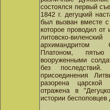
состоялся первый съе
1842 г. дегуцкий нас
был вызван вместе с
которое проводил от
литовско-виленск
архимандритом С
Платоном, пять
вооруженными солда
без последствий.
присоединения Лит
разорена царской 
отражена в "Дегуцк
истории беспоповцев д