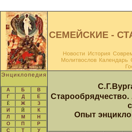
CЕМЕЙСКИЕ - С
Новости
История
Совре
Молитвослов
Календарь
Го
Энциклопедия
С.Г.Вур
А
Б
В
Старообрядчество. 
Г
Д
Е
Ё
Ж
З
И
Й
К
Опыт энцикло
Л
М
Н
О
П
Р
С
Т
У