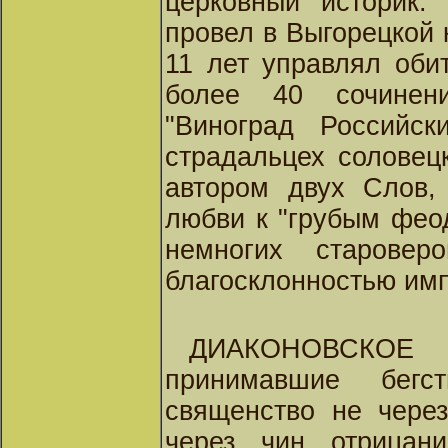
церковный историк.
провел в Выгорецкой 
11 лет управлял оби
более 40 сочинен
"Виноград Российс
страдальцех соловецк
автором двух Слов,
любви к "грубым фео
немногих старовер
благосклонностью имп.
ДИАКОНОВСКОЕ
принимавшие бегс
священство не через
через чин отрицани