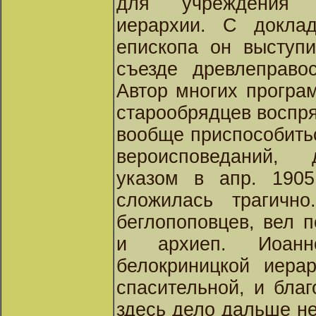
для учреждения о
иерархии. С докла
епископа он выступ
съезде древлеправо
Автор многих програ
старообрядцев воспрян
вообще приспособить
вероисповеданий, 
указом в апр. 1905
сложилась трагичн
беглопоповцев, вел 
и архиеп. Иоан
белокриницкой иера
спасительной, и благ
здесь дело дальше не