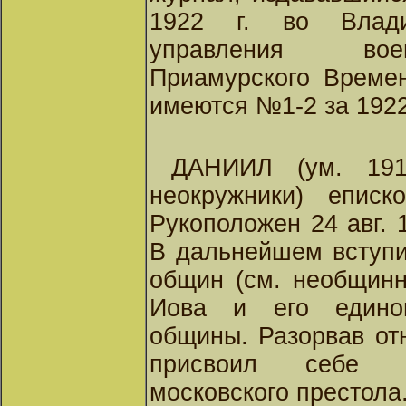
1922 г. во Влади
управления воен
Приамурского Времен
имеются №1-2 за 1922
ДАНИИЛ (ум. 1912
неокружники) еписк
Рукоположен 24 авг. 
В дальнейшем вступи
общин (см. необщинн
Иова и его едино
общины. Разорвав от
присвоил себе н
московского престола