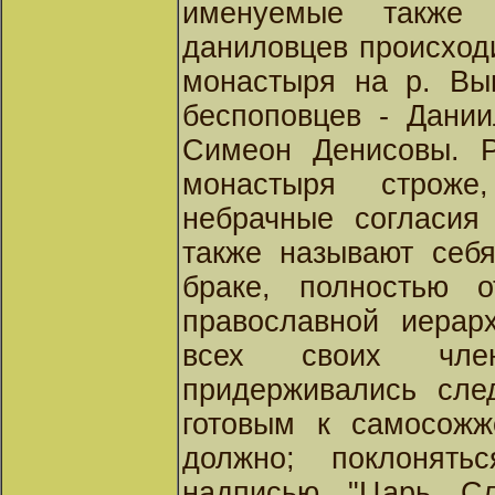
именуемые также 
даниловцев происход
монастыря на р. Выг
беспоповцев - Дании
Симеон Денисовы. Р
монастыря строж
небрачные согласия
также называют себя
браке, полностью о
православной иерар
всех своих чле
придерживались сле
готовым к самосожж
должно; поклонят
надписью "Царь С