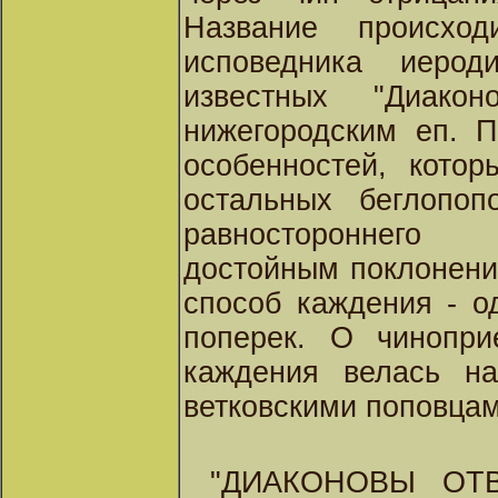
Название происхо
исповедника иерод
известных "Диакон
нижегородским еп. П
особенностей, котор
остальных беглопопо
равностороннего 
достойным поклонени
способ каждения - о
поперек. О чинопр
каждения велась н
ветковскими поповцам
"ДИАКОНОВЫ ОТВЕ