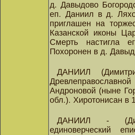
д. Давыдово Богородс
еп. Даниил в д. Лях
приглашен на торжес
Казанской иконы Цар
Смерть настигла е
Похоронен в д. Давыд
ДАНИИЛ (Димитри
Древлеправославн
Андроновой (ныне Го
обл.). Хиротонисан в 1
ДАНИИЛ - (Дим
единоверческий еп