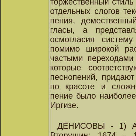
торжественный стиль
отдельных слогов тек
пения, демественны
гласы, а представ
осмогласия систему
помимо широкой рас
частыми переходами 
которые соответств
песнопений, придают
по красоте и сложн
пение было наиболе
Иргизе.
ДЕНИСОВЫ - 1) Ан
Вторушин; 1674 - 