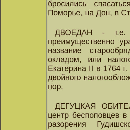
бросились спасать
Поморье, на Дон, в С
ДВОЕДАН - т.е.
преимущественно ура
название старообр
окладом, или налог
Екатерина II в 1764 г
двойного налогооблож
пор.
ДЕГУЦКАЯ ОБИТЕЛ
центр беспоповцев в
разорения Гудишс