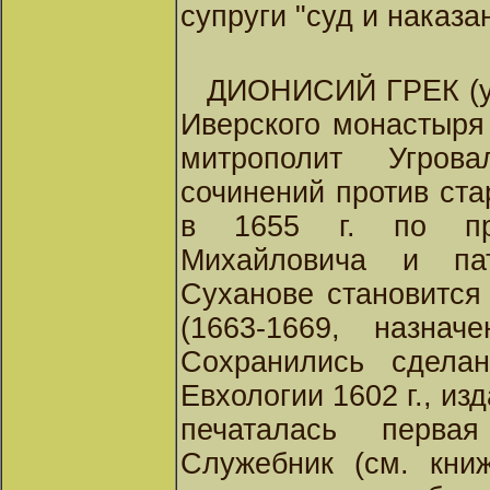
супруги "суд и наказ
ДИОНИСИЙ ГРЕК (ум.
Иверского монастыря
митрополит Угрова
сочинений против ст
в 1655 г. по пр
Михайловича и па
Суханове становится
(1663-1669, назнач
Сохранились сдела
Евхологии 1602 г., из
печаталась перва
Служебник (см. кни