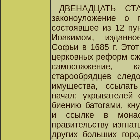
ДВЕНАДЦАТЬ СТ
законоуложение о 
состоявшее из 12 пу
Иоакимом, изданно
Софьи в 1685 г. Этот
церковных реформ сжи
самосожжение, 
старообрядцев след
имущества, ссылат
начал; укрывателей 
биению батогами, кн
и ссылке в монас
правительству изгна
других больших гор