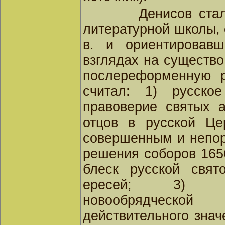
Денисов ста
литературной школы,
в. и ориентировав
взглядах на существо
послереформенную р
считал: 1) русское
правоверие святых а
отцов в русской Це
совершенным и непор
решения соборов 1656
блеск русской свят
ересей; 3) та
новообрядческо
действительного знач