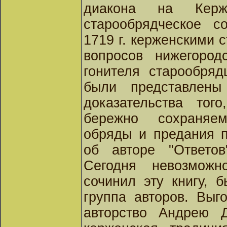
диакона на Керже
старообрядческое с
1719 г. керженскими 
вопросов нижегород
гонителя старообряд
были представлен
доказательства тог
бережно сохраняе
обряды и предания п
об авторе "Ответов
Сегодня невозможн
сочинил эту книгу, 
группа авторов. Выг
авторство Андрею Д