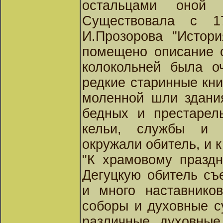
остальцами оной 
Существовала с 1
И.Прозорова "Истори
помещено описание о
колокольней была оч
редкие старинные кни
моленной шли здани
бедных и престарелы
кельи, службы и 
окружали обитель, и 
"К храмовому праздн
Дегуцкую обитель съ
и много наставнико
соборы и духовные с
различные духовные