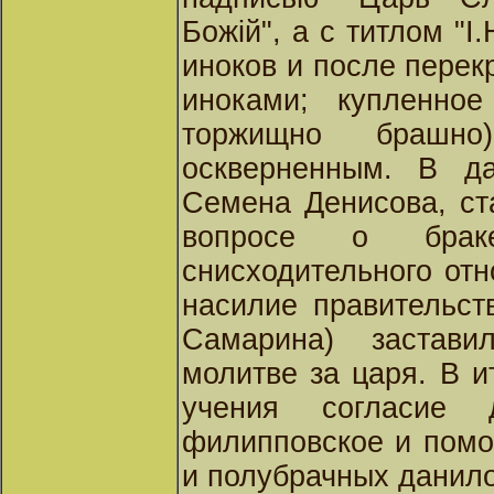
Божiй", а с титлом "I.
иноков и после пере
иноками; купленно
торжищно брашно
оскверненным. В д
Семена Денисова, ст
вопросе о бра
снисходительного от
насилие правительст
Самарина) застав
молитве за царя. В и
учения согласие 
филипповское и помо
и полубрачных данил