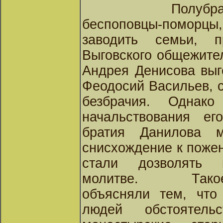
Полубр
беспоповцы-поморцы,
заводить семьи, 
Выговского общежите
Андрея Денисова выг
Феодосий Васильев, с
безбрачия. Одна
начальствования е
братия Данилова м
снисхождение к поже
стали дозволять 
молитве.
Так
объясняли тем, что
людей обстоятель