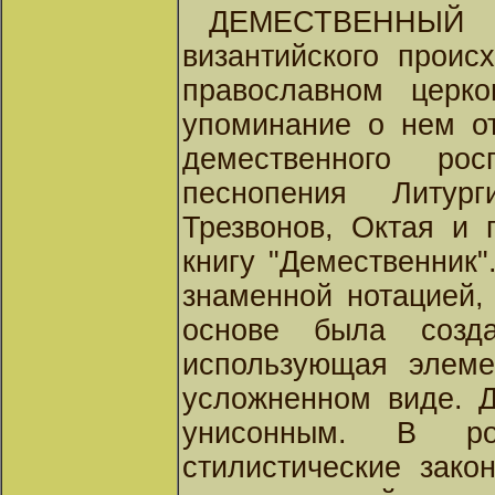
ДЕМЕСТВЕННЫ
византийского проис
православном церк
упоминание о нем от
демественного ро
песнопения Литург
Трезвонов, Октая и 
книгу "Демественник
знаменной нотацией, 
основе была созда
использующая элеме
усложненном виде. Д
унисонным. В ро
стилистические зако