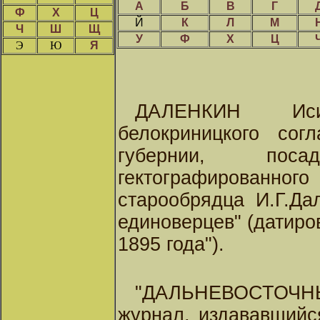
А
Б
В
Г
Ф
Х
Ц
Й
К
Л
М
Ч
Ш
Щ
У
Ф
Х
Ц
Э
Ю
Я
ДАЛЕНКИН Иси
белокриницкого согл
губернии, пос
гектографирован
старообрядца И.Г.Да
единоверцев" (датиро
1895 года").
"ДАЛЬНЕВОСТО
журнал, издававшийс