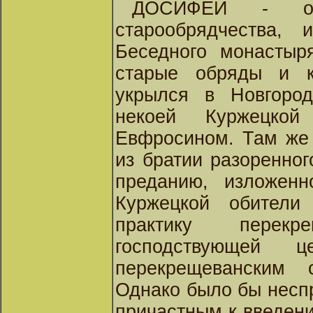
ДОСИФЕЙ - од
старообрядчества, 
Беседного монастыр
старые обряды и к
укрылся в Новгород
некоей Куржецкой
Евфросином. Там же
из братии разоренно
преданию, изложенн
Куржецкой обител
практику перек
господствующей ц
перекрещеванским 
Однако было бы несп
причастным к введени